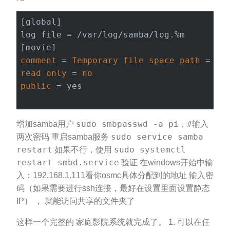
[global] 

log file = /var/log/samba/log.%m 

comment
 = 
Temporary
file
space
path
 = /h
read
only
 = 
no
public
 = yes

sudo smbpasswd -a pi，#输入
增加samba用户
两次密码
sudo service samba
重启samba服务
restart
sudo systemctl
如果不行，使用
restart smbd.service
验证 在windows开始中输
入：192.168.1.111看你osmc具体分配到的地址 输入密
码（如果需要进行ssh连接，最好在设置里面设置静态
IP） ， 就能访问共享的文件夹了
这样一个完整的 家庭影院系统就完成了。 1. 可以在任