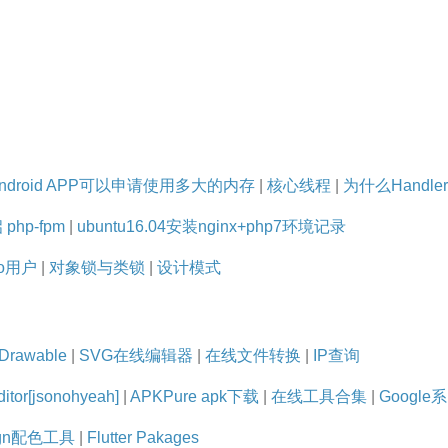
droid APP可以申请使用多大的内存
|
核心线程
|
为什么Handl
php-fpm
|
ubuntu16.04安装nginx+php7环境记录
do用户
|
对象锁与类锁
|
设计模式
Drawable
|
SVG在线编辑器
|
在线文件转换
|
IP查询
itor[jsonohyeah]
|
APKPure apk下载
|
在线工具合集
|
Googl
esign配色工具
|
Flutter Pakages