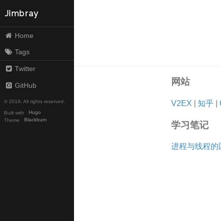
Jimbray
Home
Tags
Twitter
网站
GitHub
© 2016. All rights reserved.
V2EX
|
知乎
|
Built with
Hugo
Theme
Blackburn
学习笔记
进程与线程的