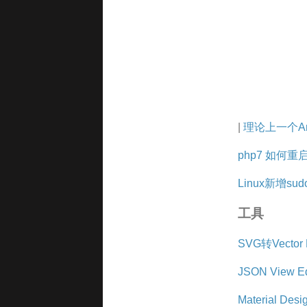
|
理论上一个An
php7 如何重启 
Linux新增su
工具
SVG转Vector 
JSON View Ed
Material D